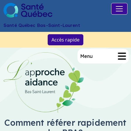
Skip to main content
Santé Québec Bas-Saint-Laurent
Accès rapide
Menu
Comment référer rapidement