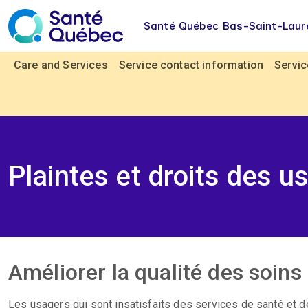
Skip to main content
Santé Québec Bas-Saint-Laur
Navigation principale
Care and Services
Service contact information
Servic
Plaintes et droits des u
Améliorer la qualité des soins
Les usagers qui sont insatisfaits des services de santé et de