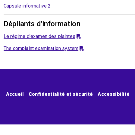
Capsule informative 2
Dépliants d'information
Le régime d'examen des plaintes
The complaint examination system
Menu pied de page
Accueil
Confidentialité et sécurité
Accessibilité