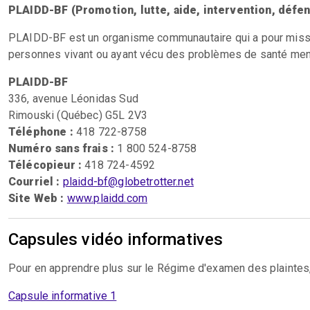
PLAIDD-BF (Promotion, lutte, aide, intervention, défens
PLAIDD-BF est un organisme communautaire qui a pour mission
personnes vivant ou ayant vécu des problèmes de santé men
PLAIDD-BF
336, avenue Léonidas Sud
Rimouski (Québec) G5L 2V3
Téléphone :
418 722-8758
Numéro sans frais :
1 800 524-8758
Télécopieur :
418 724-4592
Courriel :
plaidd-bf@globetrotter.net
Site Web :
www.plaidd.com
Capsules vidéo informatives
Pour en apprendre plus sur le Régime d'examen des plaintes,
Capsule informative 1