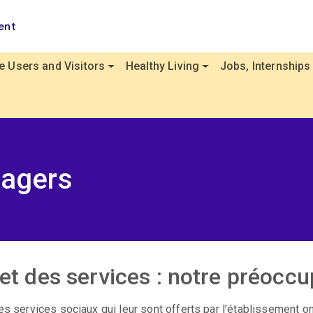
ent
e Users and Visitors
Healthy Living
Jobs, Internships
sagers
 et des services : notre préocc
s services sociaux qui leur sont offerts par l’établissement ont