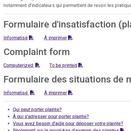
notamment d’indicateurs qui permettent de revoir les pratiques
Formulaire d'insatisfaction (pl
Informatisé
À imprimer
Complaint form
Computerized
To be printed
Formulaire des situations de 
Informatisé
À imprimer
Qui peut porter plainte?
À qui s’adresser pour porter plainte?
Vous avez besoin d’aide pour déposer votre plainte?
Règlement sur la procédure d'examen des plaintes